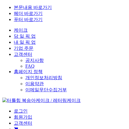
본문내용 바로가기
헤더 바로가기
푸터 바로가기
케이크
당
일
픽
업
내
일
픽
업
기업 주문
고객센터
공지사항
FAQ
홈페이지 정책
개인정보처리방침
이용약관
이메일무단수집거부
로그인
회원가입
고객센터